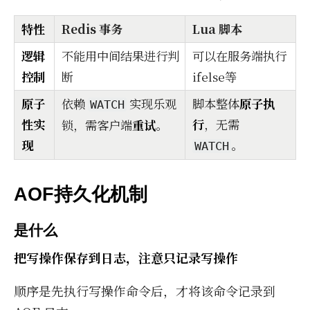
特性
Redis 事务
Lua 脚本
逻辑
不能用中间结果进行判
可以在服务端执行
控制
断
ifelse等
原子
依赖
实现乐观
脚本整体
原子执
WATCH
性实
行
，无需
锁，需客户端
重试
。
现
。
WATCH
AOF持久化机制
是什么
把写操作保存到日志，注意只记录写操作
顺序是先执行写操作命令后，才将该命令记录到