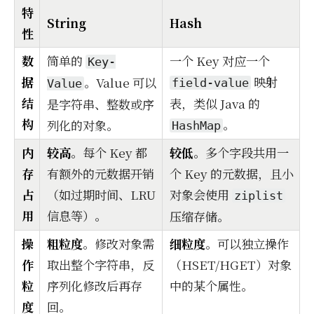
特
String
Hash
性
数
简单的
一个 Key 对应一个
Key-
据
映射
。Value 可以
field-value
Value
结
表，类似 Java 的
是字符串、整数或序
构
。
列化的对象。
HashMap
内
较高
。每个 Key 都
较低
。多个字段共用一
存
有额外的元数据开销
个 Key 的元数据，且小
占
（如过期时间、LRU
对象会使用
ziplist
用
信息等）。
压缩存储。
操
粗粒度
。修改对象需
细粒度
。可以独立操作
作
取出整个字符串，反
（HSET/HGET）对象
粒
序列化修改后再存
中的某个属性。
度
回。