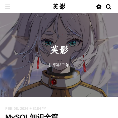
芙影
芙影
往事越千年
FEB 08, 2026
+ 8184 字
MySQL知识全篇